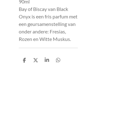
90ml
Bay of Biscay van Black
Onyx is een fris parfum met
een geursamenstelling van
onder andere:
Fresias,
Rozen en Witte Muskus.
D
D
S
D
e
e
h
e
l
e
a
l
e
l
r
e
n
e
n