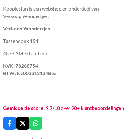
Koopjesfun is een webshop en onderdeel van
Verkoop Wondertjes.
Verkoop Wondertjes
Tussendonk 154
4878 AM Etten-Leur
KVK: 78288754
BTW: NL003313134B55
Gemiddelde score:
9,7/10
over
90+ klantbeoordelingen
F
X
W
a
h
c
a