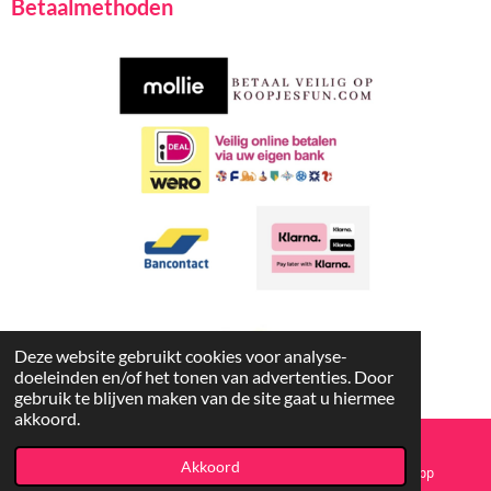
Betaalmethoden
e
t
b
s
o
A
o
p
k
p
Deze website gebruikt cookies voor analyse-
doeleinden en/of het tonen van advertenties. Door
gebruik te blijven maken van de site gaat u hiermee
akkoord.
Copyright
© 2023-2026 Koopjesfun
Akkoord
E-mailadres
Facebook
WhatsApp