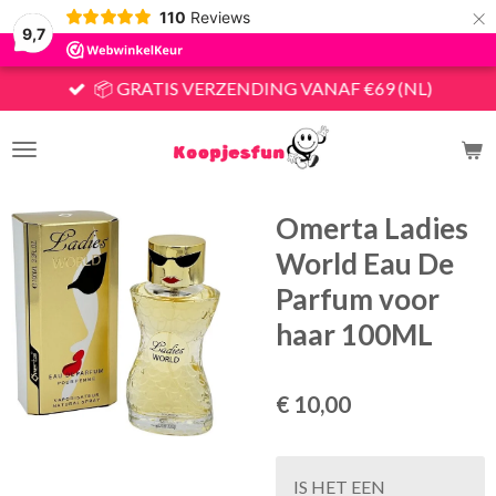
×
110
Reviews
9,7
📦 GRATIS VERZENDING VANAF €69 (NL)
Omerta Ladies
World Eau De
Parfum voor
haar 100ML
€ 10,00
IS HET EEN