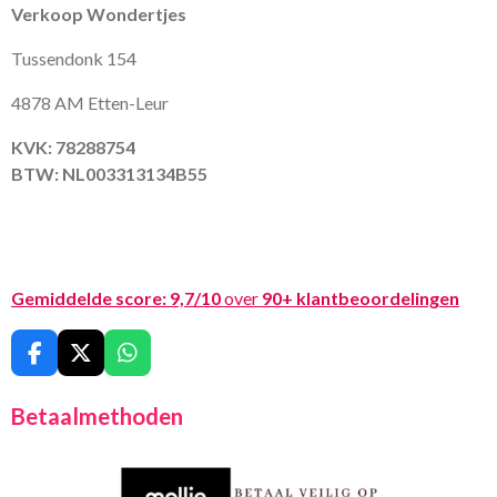
Verkoop Wondertjes
Tussendonk 154
4878 AM Etten-Leur
KVK: 78288754
BTW: NL003313134B55
Gemiddelde score:
9,7/10
over
90+ klantbeoordelingen
F
X
W
a
h
c
a
Betaalmethoden
e
t
b
s
o
A
o
p