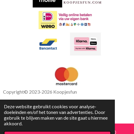
k
p
Copyright
© 2023-2026 Koopjesfun
Deze website gebruikt cookies voor analyse-
doeleinden en/of het tonen van advertenties. Door
gebruik te blijven maken van de site gaat u hiermee
akkoord.