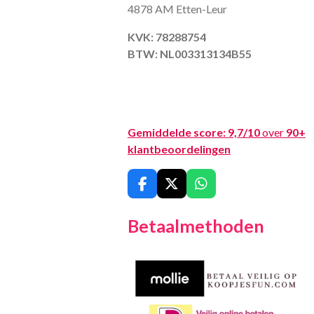
4878 AM Etten-Leur
KVK: 78288754
BTW: NL003313134B55
Gemiddelde score:
9,7/10
over
90+
klantbeoordelingen
F
X
W
a
h
c
a
Betaalmethoden
e
t
b
s
o
A
o
p
k
p