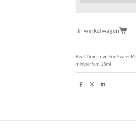
In winkelwagen
Real Time Love You Sweet K
miniparfum 15ml
D
D
S
e
e
h
l
e
a
e
l
r
n
e