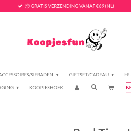
📦 GRATIS VERZENDING VANAF €69 (NL)
ACCESSOIRES/SIERADEN
GIFTSET/CADEAU
HU
RGING
KOOPJESHOEK
B