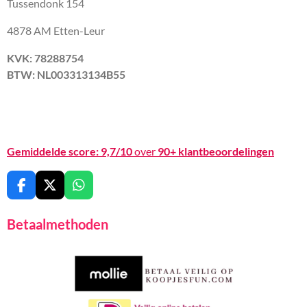
Tussendonk 154
4878 AM Etten-Leur
KVK: 78288754
BTW: NL003313134B55
Gemiddelde score:
9,7/10
over
90+ klantbeoordelingen
F
X
W
a
h
c
a
Betaalmethoden
e
t
b
s
o
A
o
p
k
p