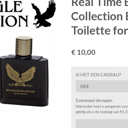
Real Time 
Collection 
Toilette f
€ 10,00
IS HET EEN CADEAU?
Eventueel de naam.
Hieronder kunt u aangeven voor 
geldig als u de toeslag van €1,5