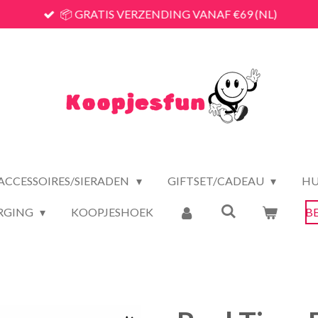
📦 GRATIS VERZENDING VANAF €69 (NL)
ACCESSOIRES/SIERADEN
GIFTSET/CADEAU
HU
RGING
KOOPJESHOEK
B