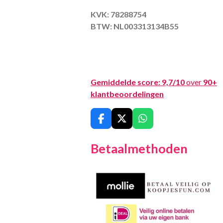
KVK: 78288754
BTW: NL003313134B55
Gemiddelde score:
9,7/10
over
90+
klantbeoordelingen
F
X
W
a
h
c
a
Betaalmethoden
e
t
b
s
o
A
o
p
k
p