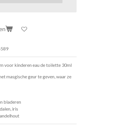
en
4589
m voor kinderen eau de toilette 30ml
 het masgische geur te geven, waar ze
en bladeren
alen, iris
sandelhout