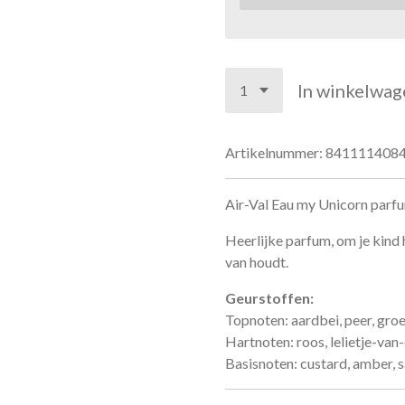
In winkelwag
Artikelnummer:
841111408
Air-Val Eau my Unicorn parfu
Heerlijke parfum, om je kind
van houdt.
Geurstoffen:
Topnoten: aardbei, peer, gro
Hartnoten: roos, lelietje-van-d
Basisnoten: custard, amber, 