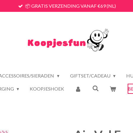
📦 GRATIS VERZENDING VANAF €69 (NL)
ACCESSOIRES/SIERADEN
GIFTSET/CADEAU
HU
RGING
KOOPJESHOEK
B