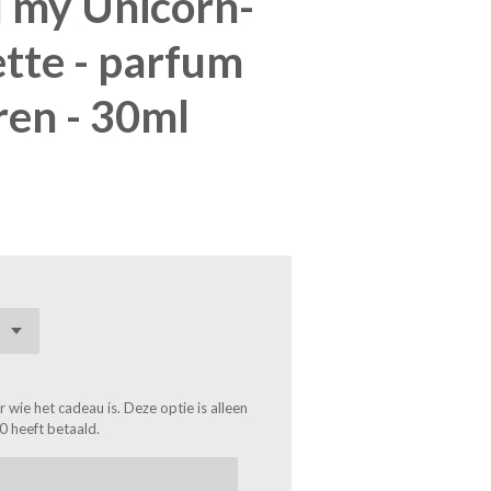
u my Unicorn-
ette - parfum
ren - 30ml
wie het cadeau is. Deze optie is alleen
0 heeft betaald.