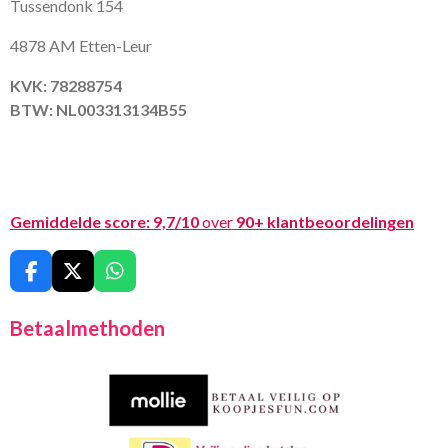
Tussendonk 154
4878 AM Etten-Leur
KVK: 78288754
BTW: NL003313134B55
Gemiddelde score:
9,7/10
over
90+ klantbeoordelingen
F
X
W
a
h
c
a
Betaalmethoden
e
t
b
s
o
A
o
p
k
p