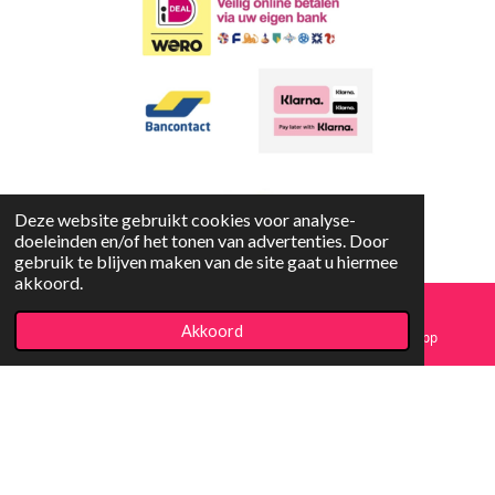
Deze website gebruikt cookies voor analyse-
doeleinden en/of het tonen van advertenties. Door
gebruik te blijven maken van de site gaat u hiermee
akkoord.
Copyright
© 2023-2026 Koopjesfun
Akkoord
E-mailadres
Facebook
WhatsApp