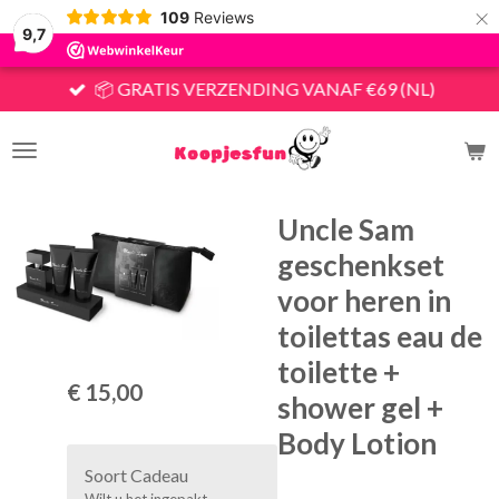
×
109
Reviews
9,7
📦 GRATIS VERZENDING VANAF €69 (NL)
Uncle Sam
geschenkset
voor heren in
toilettas eau de
toilette +
€ 15,00
shower gel +
Body Lotion
Soort Cadeau