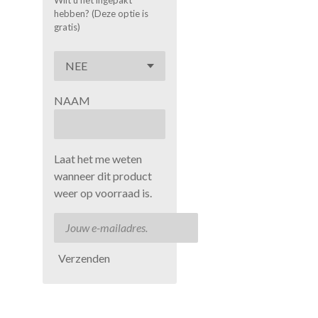
Wilt u het ingepakt
hebben? (Deze optie is
gratis)
NAAM
Laat het me weten
wanneer dit product
weer op voorraad is.
Verzenden