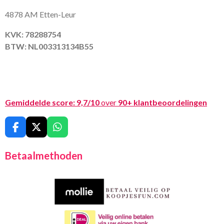
4878 AM Etten-Leur
KVK: 78288754
BTW: NL003313134B55
Gemiddelde score:
9,7/10
over
90+ klantbeoordelingen
F
X
W
a
h
c
a
Betaalmethoden
e
t
b
s
o
A
o
p
k
p