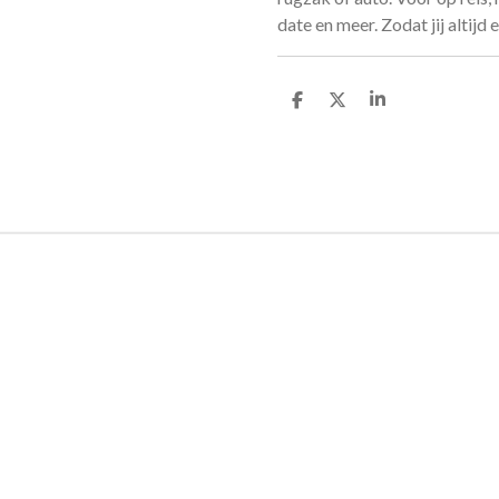
date en meer. Zodat jij altijd
D
D
S
e
e
h
l
e
a
e
l
r
n
e