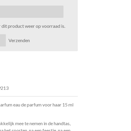
dit product weer op voorraad is.
Verzenden
9213
 parfum eau de parfum voor haar 15 ml
makkelijk mee te nemen in de handtas,
na het sporten, na een feestje, na een