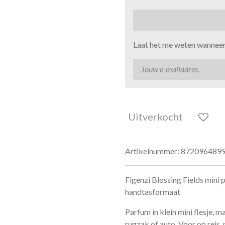
Laat het me weten wanneer 
Uitverkocht
Artikelnummer:
872096489
Figenzi Blossing Fields mini
handtasformaat
Parfum in klein mini flesje, 
rugzak of auto. Voor op reis, 