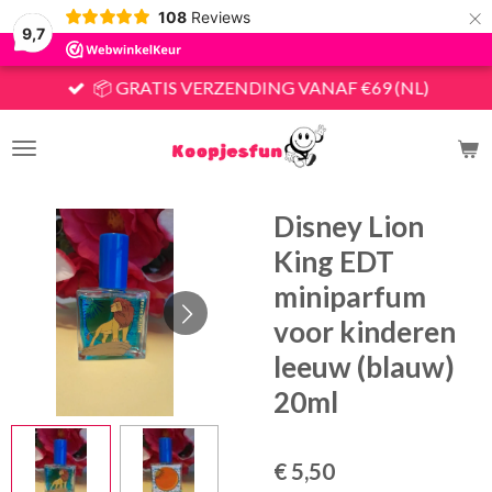
×
108
Reviews
9,7
📦 GRATIS VERZENDING VANAF €69 (NL)
Disney Lion
King EDT
miniparfum
voor kinderen
leeuw (blauw)
20ml
€ 5,50