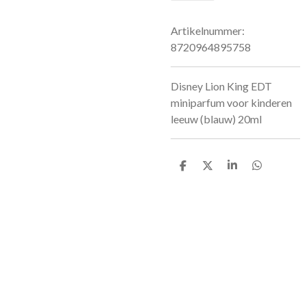
Artikelnummer:
8720964895758
Disney Lion King EDT
miniparfum voor kinderen
leeuw (blauw) 20ml
D
D
S
D
e
e
h
e
l
e
a
l
e
l
r
e
n
e
n