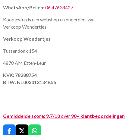
WhatsApp/Bellen:
06 47638427
Koopjesfun is een webshop en onderdeel van
Verkoop Wondertjes.
Verkoop Wondertjes
Tussendonk 154
4878 AM Etten-Leur
KVK: 78288754
BTW: NL003313134B55
Gemiddelde score:
9,7/10
over
90+ klantbeoordelingen
F
X
W