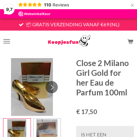
×
110
Reviews
9,7
📦 GRATIS VERZENDING VANAF €69 (NL)
Close 2 Milano
Girl Gold for
her Eau de
Parfum 100ml
€ 17,50
IS HET EEN