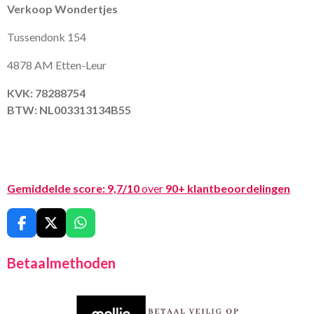
Verkoop Wondertjes
Tussendonk 154
4878 AM Etten-Leur
KVK: 78288754
BTW: NL003313134B55
Gemiddelde score:
9,7/10
over
90+ klantbeoordelingen
F
X
W
a
h
c
a
Betaalmethoden
e
t
b
s
o
A
o
p