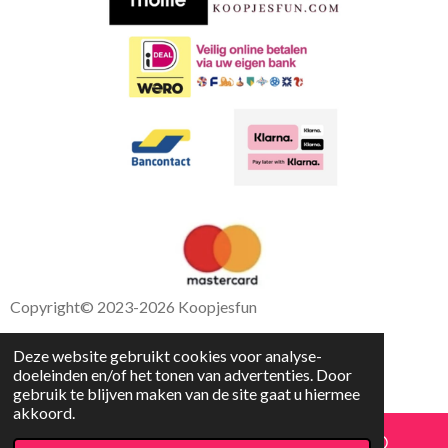
k
p
Copyright
© 2023-2026 Koopjesfun
Deze website gebruikt cookies voor analyse-
doeleinden en/of het tonen van advertenties. Door
gebruik te blijven maken van de site gaat u hiermee
akkoord.