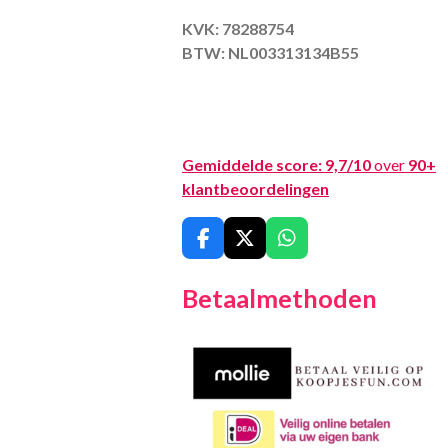
KVK: 78288754
BTW: NL003313134B55
Gemiddelde score:
9,7/10
over
90+
klantbeoordelingen
F
X
W
a
h
c
a
Betaalmethoden
e
t
b
s
o
A
o
p
k
p