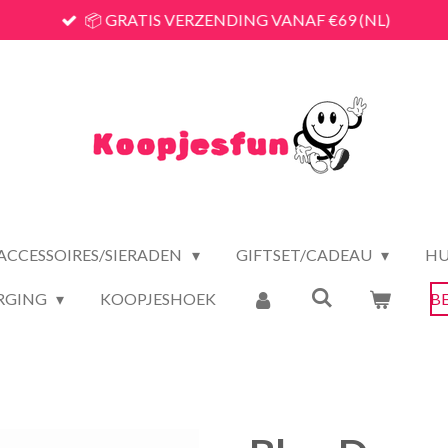
📦 GRATIS VERZENDING VANAF €69 (NL)
ACCESSOIRES/SIERADEN
GIFTSET/CADEAU
HU
RGING
KOOPJESHOEK
B