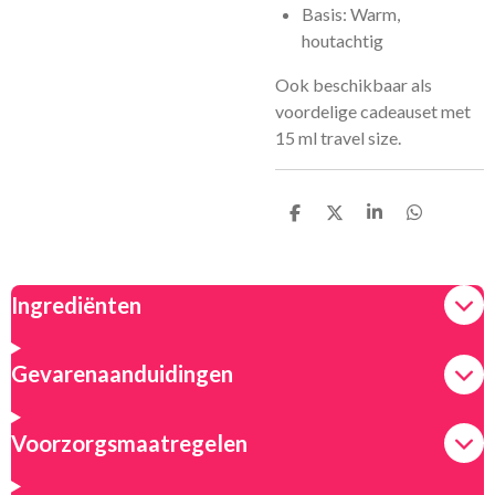
Basis: Warm,
houtachtig
Ook beschikbaar als
voordelige cadeauset met
15 ml travel size.
D
D
S
D
e
e
h
e
l
e
a
l
e
l
r
e
n
e
n
Ingrediënten
Gevarenaanduidingen
Voorzorgsmaatregelen