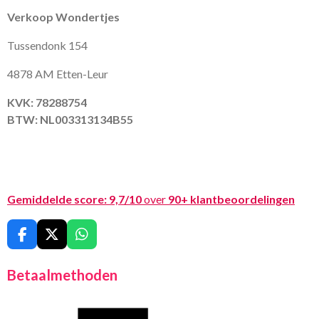
Verkoop Wondertjes
Tussendonk 154
4878 AM Etten-Leur
KVK: 78288754
BTW: NL003313134B55
Gemiddelde score:
9,7/10
over
90+ klantbeoordelingen
F
X
W
a
h
c
a
Betaalmethoden
e
t
b
s
o
A