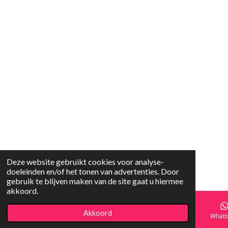
Deze website gebruikt cookies voor analyse-
doeleinden en/of het tonen van advertenties. Door
gebruik te blijven maken van de site gaat u hiermee
akkoord.
Akkoord
E-mailadres
Facebook
What