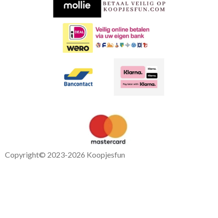
o
p
k
p
Copyright
© 2023-2026 Koopjesfun