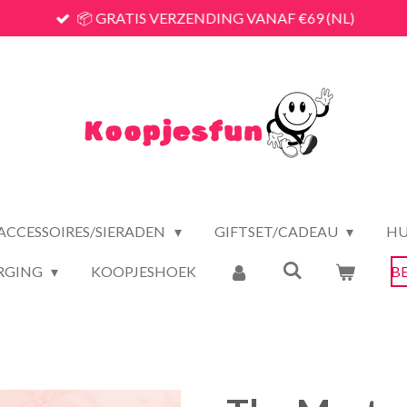
📦 GRATIS VERZENDING VANAF €69 (NL)
ACCESSOIRES/SIERADEN
GIFTSET/CADEAU
HU
RGING
KOOPJESHOEK
B