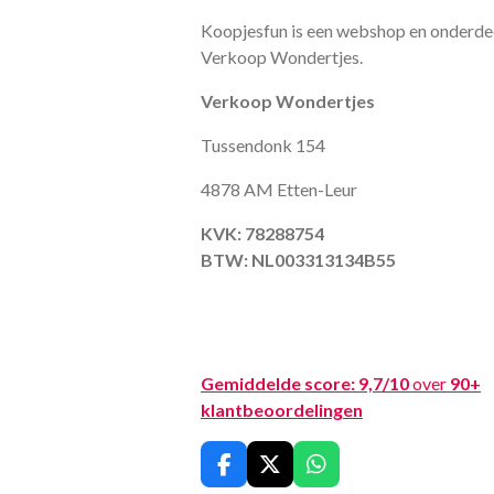
Koopjesfun is een webshop en onderde
Verkoop Wondertjes.
Verkoop Wondertjes
Tussendonk 154
4878 AM Etten-Leur
KVK: 78288754
BTW: NL003313134B55
Gemiddelde score:
9,7/10
over
90+
klantbeoordelingen
F
X
W
a
h