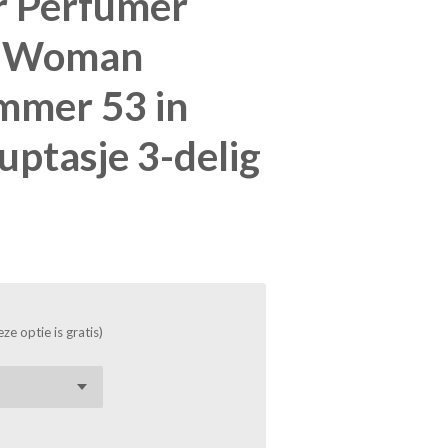
r Perfumer
or Woman
mer 53 in
uptasje 3-delig
ze optie is gratis)