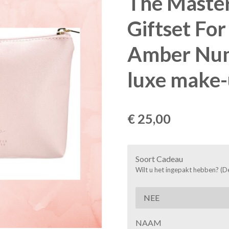
The Maste
Giftset F
Amber Num
luxe make-
€ 25,00
Soort Cadeau
Wilt u het ingepakt hebben? (De
NAAM