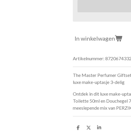
In winkelwagen
Artikelnummer:
872067433
The Master Perfumer Gifts
luxe make-uptasje 3-delig
Ontdek in dit luxe make-up
Toilette 50ml en Douchegel 75
meeslepende mix van PERZ
D
D
S