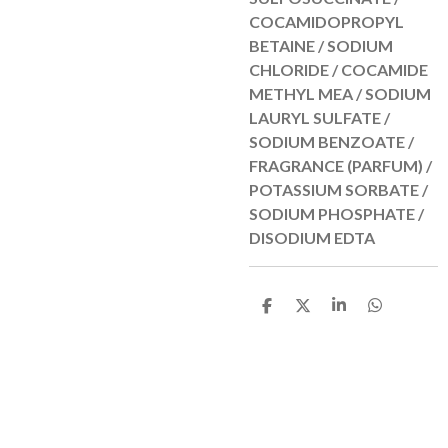
COCAMIDOPROPYL
BETAINE / SODIUM
CHLORIDE / COCAMIDE
METHYL MEA / SODIUM
LAURYL SULFATE /
SODIUM BENZOATE /
FRAGRANCE (PARFUM) /
POTASSIUM SORBATE /
SODIUM PHOSPHATE /
DISODIUM EDTA
D
D
S
D
e
e
h
e
l
e
a
l
e
l
r
e
n
e
n