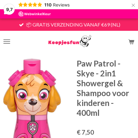
×
110
Reviews
9,7
📦 GRATIS VERZENDING VANAF €69 (NL)
Paw Patrol -
Skye - 2in1
Showergel &
Shampoo voor
kinderen -
400ml
€ 7,50