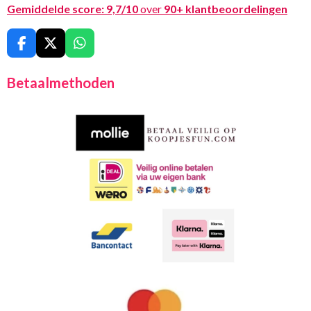
Gemiddelde score:
9,7/10
over
90+ klantbeoordelingen
F
X
W
a
h
c
a
Betaalmethoden
e
t
b
s
o
A
o
p
k
p