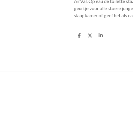
AirVal. Op eau de toilette st
geurtje voor alle stoere jonge
slaapkamer of geef het als ca
D
D
S
e
e
h
l
e
a
e
l
r
n
e