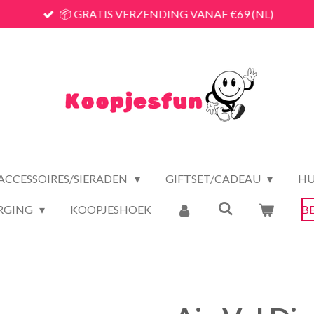
📦 GRATIS VERZENDING VANAF €69 (NL)
ACCESSOIRES/SIERADEN
GIFTSET/CADEAU
HU
RGING
KOOPJESHOEK
B