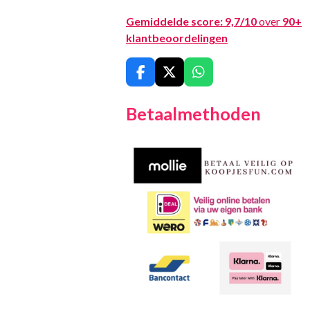
Gemiddelde score:
9,7/10
over
90+
klantbeoordelingen
F
X
W
a
h
c
a
Betaalmethoden
e
t
b
s
o
A
o
p
k
p