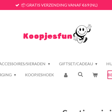
📦 GRATIS VERZENDING VANAF €69 (NL)
ACCESSOIRES/SIERADEN
GIFTSET/CADEAU
HU
RGING
KOOPJESHOEK
B