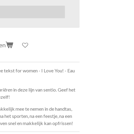
en
e tekst for women - I Love You! - Eau
ariëren
in deze lijn van sentio. Geef het
ezelf!
makkelijk mee te nemen in de handtas,
na het sporten, na een feestje, na een
 even snel en makkelijk kan opfrissen!