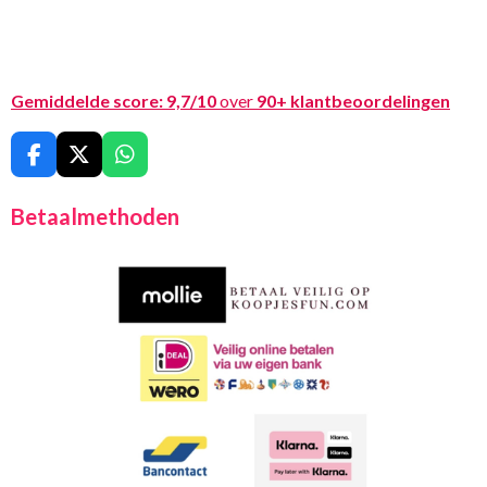
Gemiddelde score:
9,7/10
over
90+ klantbeoordelingen
F
X
W
a
h
c
a
Betaalmethoden
e
t
b
s
o
A
o
p
k
p