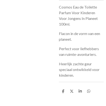
Cosmos Eau de Toilette
Parfum Voor Kinderen
Voor Jongens In Planeet
100ml.
Flacon in de vorm van een
planeet.
Perfect voor liefhebbers
van
ruimte-avonturiers
.
Heerlijk zachte geur
speciaal ontwikkeld voor
kinderen.
D
D
S
D
e
e
h
e
l
e
a
l
e
l
r
e