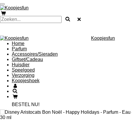
Ga
direct
naar
de
hoofdinhoud
Koopjesfun
Home
Parfum
Accessoires/Sieraden
Giftset/Cadeau
Huisdier
Speelgoed
Verzorging
Koopjeshoek
BESTEL NU!