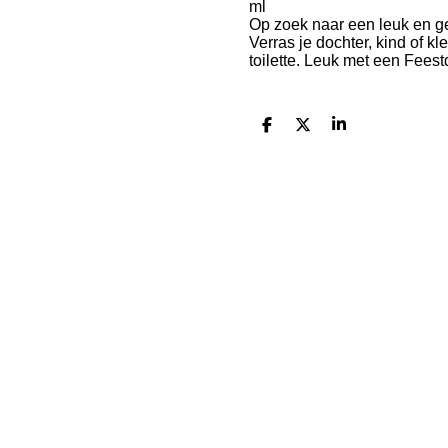
ml
Op zoek naar een leuk en 
Verras je dochter, kind of k
toilette. Leuk met een Fees
D
D
S
e
e
h
l
e
a
e
l
r
n
e