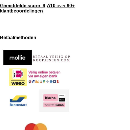
Gemiddelde score:
9,7/10
over
90+
klantbeoordelingen
F
X
W
a
h
Betaalmethoden
c
a
e
t
b
s
o
A
o
p
k
p