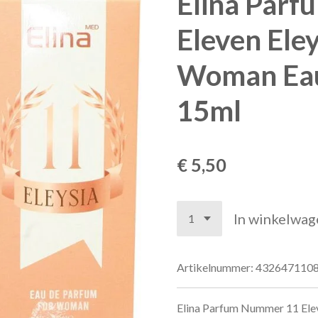
Elina Par
Eleven Eley
Woman Eau
15ml
€ 5,50
In winkelwag
Artikelnummer:
432647110
Elina Parfum Nummer 11 Ele