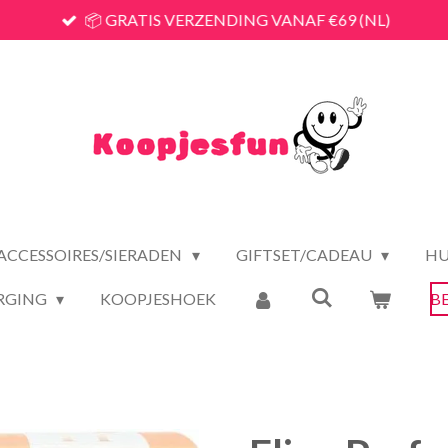
📦 GRATIS VERZENDING VANAF €69 (NL)
ACCESSOIRES/SIERADEN
GIFTSET/CADEAU
HU
RGING
KOOPJESHOEK
B