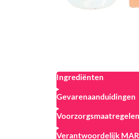
Ingrediënten
Gevarenaanduidingen
Voorzorgsmaatregele
Verantwoordelijk M