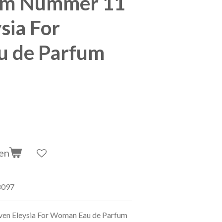
fum Nummer 11
sia For
 de Parfum
en
8097
ven Eleysia For Woman Eau de Parfum