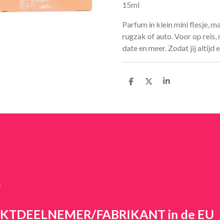
15ml
Parfum in klein mini flesje, 
rugzak of auto. Voor op reis, 
date en meer. Zodat jij altijd
D
D
S
e
e
h
l
e
a
e
l
r
n
e
n
ARKTDEELNEMER/FABRIKANT in de EU