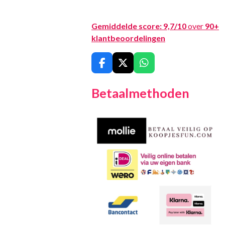
Gemiddelde score:
9,7/10
over
90+
klantbeoordelingen
F
X
W
a
h
c
a
Betaalmethoden
e
t
b
s
o
A
o
p
k
p