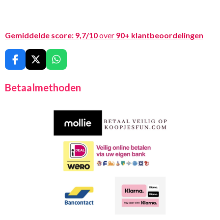
Gemiddelde score:
9,7/10
over
90+ klantbeoordelingen
F
X
W
a
h
c
a
Betaalmethoden
e
t
b
s
o
A
o
p
k
p