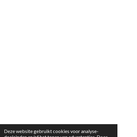
Deze website gebruikt cookies voor analyse-
doeleinden en/of het tonen van advertenties. Door