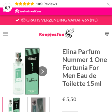
×
109
Reviews
9,7
📦 GRATIS VERZENDING VANAF €69 (NL)
Elina Parfum
Nummer 1 One
Fortunia For
Men Eau de
Toilette 15ml
€ 5,50