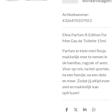
winkelwagen
Artikelnummer:
4326470107923
Elina Parfum B Edition For
Men Eau de Toilette 15ml
Parfum in klein mini flesje,
makkelijk mee te nemen in
de handtas, rugzak of auto.
Voor op reis, na het sporten,
na een feestje, na een date
en meer. Zodat jij altijd even
snel en makkelijk kan
opfrissen!
D
D
S
D