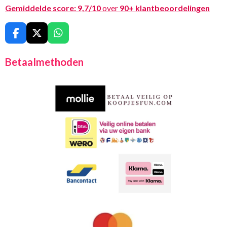
Gemiddelde score:
9,7/10
over
90+ klantbeoordelingen
F
X
W
a
h
c
a
Betaalmethoden
e
t
b
s
o
A
o
p
k
p