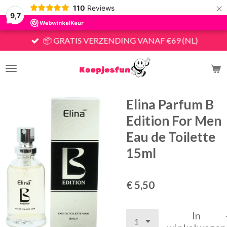
×
110
Reviews
9,7
📦 GRATIS VERZENDING VANAF €69 (NL)
Elina Parfum B
Edition For Men
Eau de Toilette
15ml
€ 5,50
In