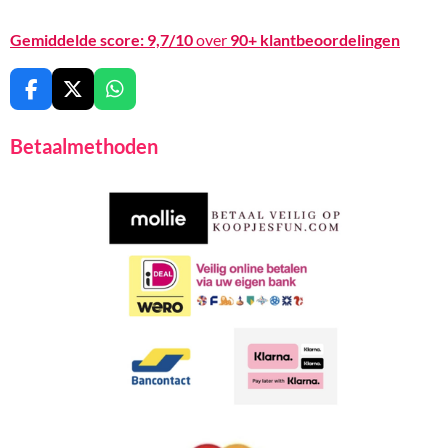
Gemiddelde score:
9,7/10
over
90+ klantbeoordelingen
F
X
W
a
h
c
a
Betaalmethoden
e
t
b
s
o
A
o
p
k
p