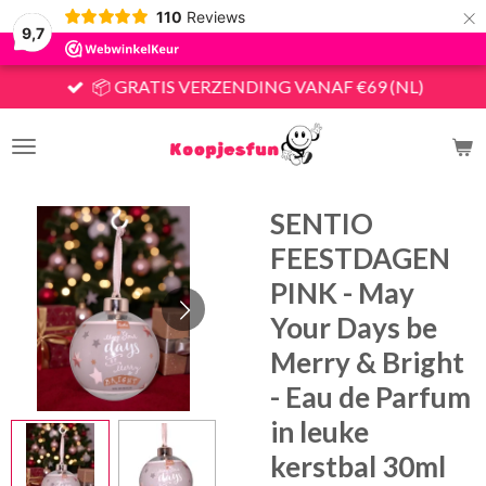
×
110
Reviews
9,7
📦 GRATIS VERZENDING VANAF €69 (NL)
SENTIO
FEESTDAGEN
PINK - May
Your Days be
Merry & Bright
- Eau de Parfum
in leuke
kerstbal 30ml