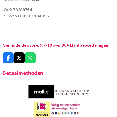
KVK: 78288754
BTW: NL003313134B55
Gemiddelde score:
9,7/10
over
90+ klantbeoordelingen
F
X
W
a
h
c
a
Betaalmethoden
e
t
b
s
o
A
o
p
k
p