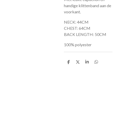
handige klittenband aan de
voorkant.
NECK: 44CM
CHEST: 64CM
BACK LENGTH: 50CM
100% polyester
D
D
S
D
e
e
h
e
l
e
a
l
e
l
r
e
n
e
n