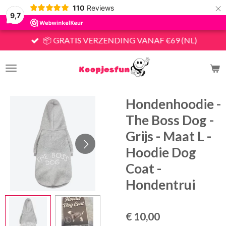
×
110
Reviews
9,7
📦 GRATIS VERZENDING VANAF €69 (NL)
Hondenhoodie -
The Boss Dog -
Grijs - Maat L -
Hoodie Dog
Coat -
Hondentrui
€ 10,00