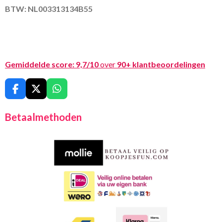
BTW: NL003313134B55
Gemiddelde score:
9,7/10
over
90+ klantbeoordelingen
F
X
W
a
h
c
a
Betaalmethoden
e
t
b
s
o
A
o
p
k
p