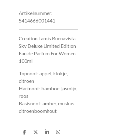
Artikelnummer:
5414666001441
Creation Lamis Buenavista
Sky Deluxe Limited Edition
Eau de Parfum For Women
100ml
Topnoot: appel, klokje,
citroen
Hartnoot: bamboe, jasmijn,
roos
Basisnoot: amber, muskus,
citroenboomhout
D
D
S
D
e
e
h
e