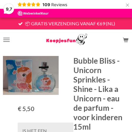
×
109
Reviews
9,7
📦 GRATIS VERZENDING VANAF €69 (NL)
Bubble Bliss -
Unicorn
Sprinkles -
Shine - Lika a
Unicorn - eau
de parfum -
€ 5,50
voor kinderen
15ml
IS HET EEN