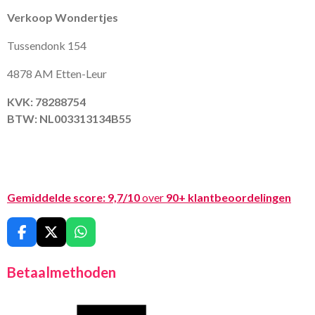
Verkoop Wondertjes
Tussendonk 154
4878 AM Etten-Leur
KVK: 78288754
BTW: NL003313134B55
Gemiddelde score:
9,7/10
over
90+ klantbeoordelingen
F
X
W
a
h
c
a
Betaalmethoden
e
t
b
s
o
A