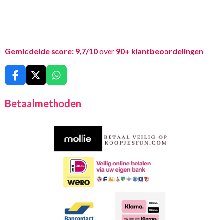
Gemiddelde score:
9,7/10
over
90+ klantbeoordelingen
F
X
W
a
h
c
a
Betaalmethoden
e
t
b
s
o
A
o
p
k
p