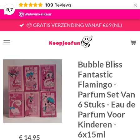
×
109
Reviews
9,7
📦 GRATIS VERZENDING VANAF €69 (NL)
Bubble Bliss
Fantastic
Flamingo -
Parfum Set Van
6 Stuks - Eau de
Parfum Voor
Kinderen -
6x15ml
€ 14,95