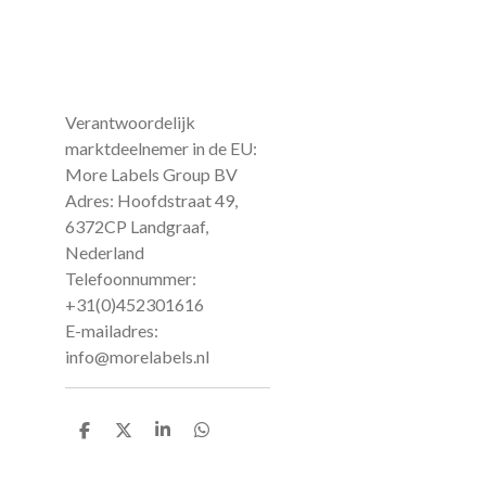
Verantwoordelijk
marktdeelnemer in de EU:
More Labels Group BV
Adres: Hoofdstraat 49,
6372CP Landgraaf,
Nederland
Telefoonnummer:
+31(0)452301616
E-mailadres:
info@morelabels.nl
D
D
S
D
e
e
h
e
l
e
a
l