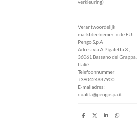
verkleuring)
Verantwoordelijk
marktdeelnemer in de EU:
Pengo S.p.A
Adres: via A Pigafetta 3 ,
36061 Bassano del Grappa,
Italië
Telefoonnummer:
+390424887900
E-mailadres:
qualita@pengospa.it
D
D
S
D
e
e
h
e
l
e
a
l
e
l
r
e
n
e
n