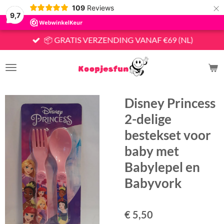
×
109
Reviews
9,7
📦 GRATIS VERZENDING VANAF €69 (NL)
Disney Princess
2-delige
bestekset voor
baby met
Babylepel en
Babyvork
€ 5,50