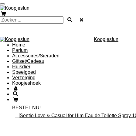
Ga
direct
naar
de
hoofdinhoud
Koopjesfun
Home
Parfum
Accessoires/Sieraden
Giftset/Cadeau
Huisdier
Speelgoed
Verzorging
Koopjeshoek
BESTEL NU!