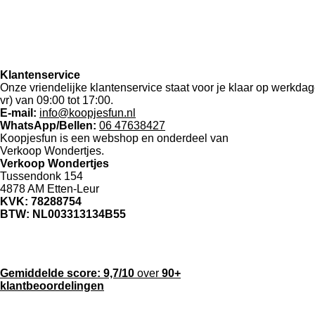
Klantenservice
Onze vriendelijke klantenservice staat voor je klaar op werkda
vr) van 09:00 tot 17:00.
E-mail:
info@koopjesfun.nl
WhatsApp/Bellen:
06 47638427
Koopjesfun is een webshop en onderdeel van
Verkoop Wondertjes.
Verkoop Wondertjes
Tussendonk 154
4878 AM Etten-Leur
KVK: 78288754
BTW: NL003313134B55
Gemiddelde score:
9,7/10
over
90+
klantbeoordelingen