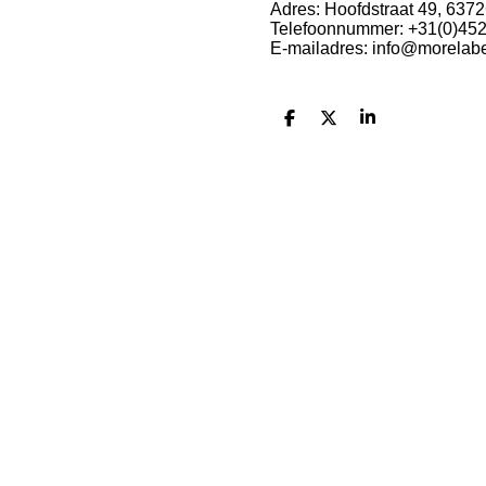
Adres: Hoofdstraat 49, 637
Telefoonnummer: +31(0)45
E-mailadres: info@morelabe
D
D
S
e
e
h
l
e
a
e
l
r
n
e