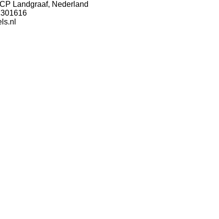
2CP Landgraaf, Nederland
2301616
ls.nl