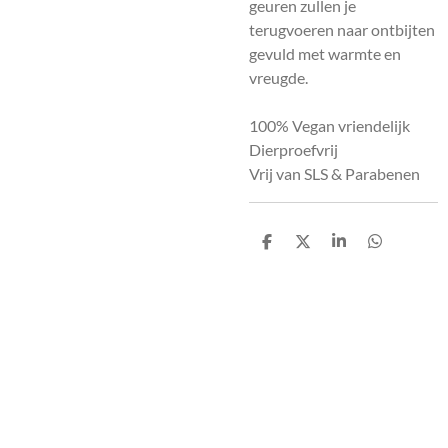
geuren zullen je
terugvoeren naar ontbijten
gevuld met warmte en
vreugde.
100% Vegan vriendelijk
Dierproefvrij
Vrij van SLS & Parabenen
D
D
S
D
e
e
h
e
l
e
a
l
e
l
r
e
n
e
n