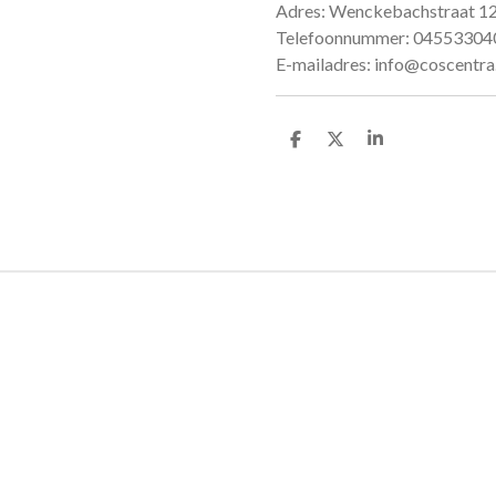
Adres: Wenckebachstraat 1
Telefoonnummer: 04553304
E-mailadres: info@coscentr
D
D
S
e
e
h
l
e
a
e
l
r
n
e