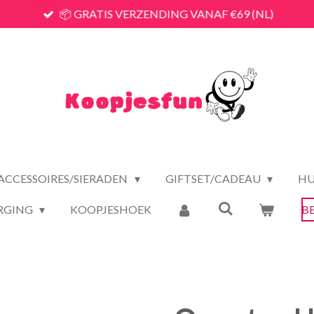
📦 GRATIS VERZENDING VANAF €69 (NL)
ACCESSOIRES/SIERADEN
GIFTSET/CADEAU
HU
RGING
KOOPJESHOEK
B