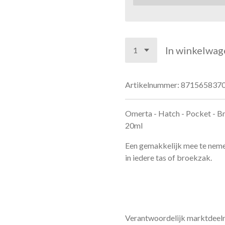
In winkelwag
Artikelnummer:
871565837
Omerta - Hatch - Pocket - Br
20ml
Een gemakkelijk mee te neme
in iedere tas of broekzak.
Verantwoordelijk marktdeeln