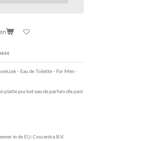
en
0444
oekzak - Eau de Toilette - For Men -
n platte pocket eau de parfum die past
emer in de EU: Coscentra B.V.