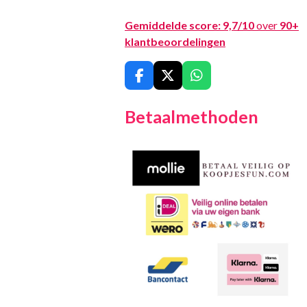
Gemiddelde score:
9,7/10
over
90+
klantbeoordelingen
F
X
W
a
h
c
a
Betaalmethoden
e
t
b
s
o
A
o
p
k
p