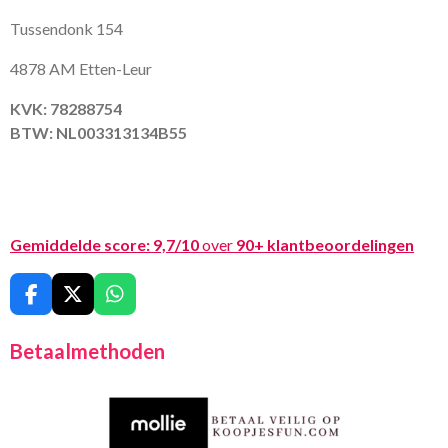
Tussendonk 154
4878 AM Etten-Leur
KVK: 78288754
BTW: NL003313134B55
Gemiddelde score:
9,7/10
over
90+ klantbeoordelingen
F
X
W
a
h
c
a
Betaalmethoden
e
t
b
s
o
A
o
p
k
p