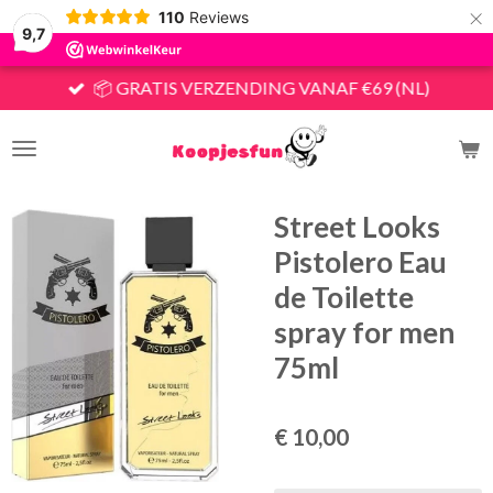
×
110
Reviews
9,7
📦 GRATIS VERZENDING VANAF €69 (NL)
Street Looks
Pistolero Eau
de Toilette
spray for men
75ml
€ 10,00