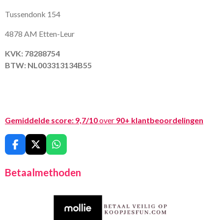
Tussendonk 154
4878 AM Etten-Leur
KVK: 78288754
BTW: NL003313134B55
Gemiddelde score:
9,7/10
over
90+ klantbeoordelingen
F
X
W
a
h
c
a
Betaalmethoden
e
t
b
s
o
A
o
p
k
p