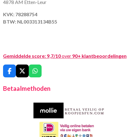
4878 AM Etten-Leur
KVK: 78288754
BTW: NL003313134B55
Gemiddelde score:
9,7/10
over
90+ klantbeoordelingen
F
X
W
a
h
c
a
Betaalmethoden
e
t
b
s
o
A
o
p
k
p