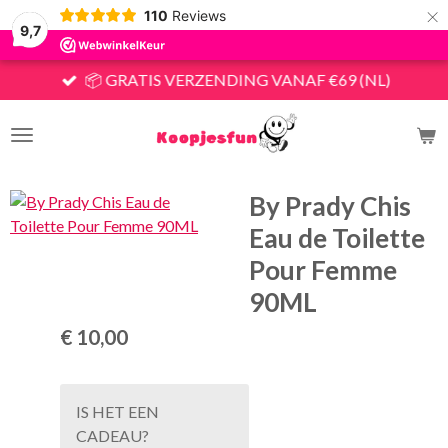
×
110
Reviews
9,7
📦 GRATIS VERZENDING VANAF €69 (NL)
By Prady Chis
Eau de Toilette
Pour Femme
90ML
€ 10,00
IS HET EEN
CADEAU?