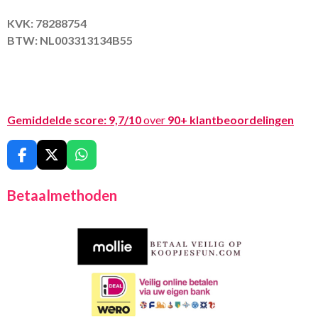
KVK: 78288754
BTW: NL003313134B55
Gemiddelde score:
9,7/10
over
90+ klantbeoordelingen
F
X
W
a
h
c
a
Betaalmethoden
e
t
b
s
o
A
o
p
k
p