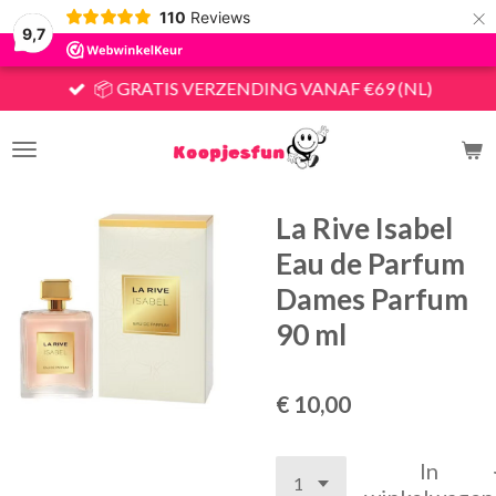
×
110
Reviews
9,7
📦 GRATIS VERZENDING VANAF €69 (NL)
La Rive Isabel
Eau de Parfum
Dames Parfum
90 ml
€ 10,00
In