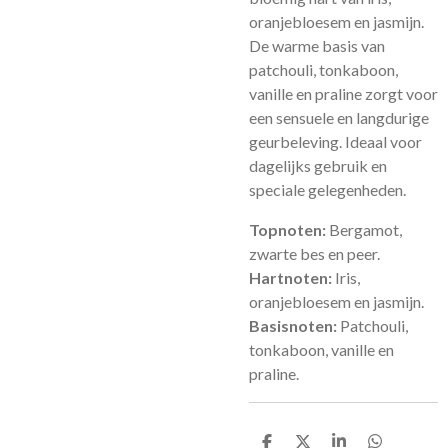
oranjebloesem en jasmijn.
De warme basis van
patchouli, tonkaboon,
vanille en praline zorgt voor
een sensuele en langdurige
geurbeleving. Ideaal voor
dagelijks gebruik en
speciale gelegenheden.
Topnoten:
Bergamot,
zwarte bes en peer.
Hartnoten:
Iris,
oranjebloesem en jasmijn.
Basisnoten:
Patchouli,
tonkaboon, vanille en
praline.
D
D
S
D