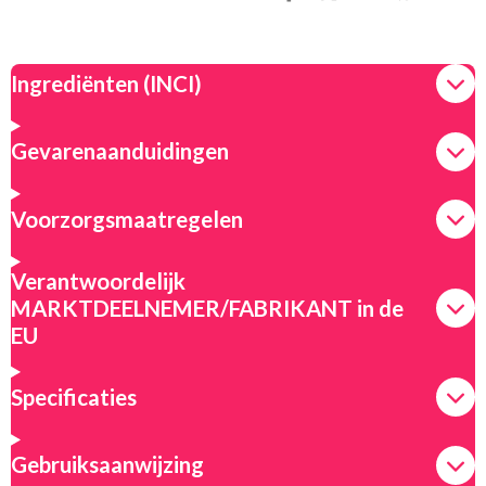
e
e
h
e
l
e
a
l
e
l
r
e
n
e
n
Ingrediënten (INCI)
Gevarenaanduidingen
Voorzorgsmaatregelen
Verantwoordelijk
MARKTDEELNEMER/FABRIKANT in de
EU
Specificaties
Gebruiksaanwijzing