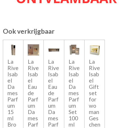
Ook verkrijgbaar
La
La
La
La
La
Rive
Rive
Rive
Rive
Rive
Isab
Isab
Isab
Isab
Isab
el
el
el
el
el
Da
Eau
Eau
Da
Gift
mes
de
de
mes
set
Parf
Parf
Parf
Parf
for
um
um
um
um
wo
15
Da
Da
Set
man
ml
mes
mes
100
Ges
Bro
Parf
Parf
ml
chen