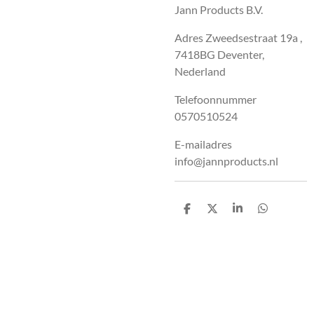
Jann Products B.V.
Adres Zweedsestraat 19a ,
7418BG Deventer,
Nederland
Telefoonnummer
0570510524
E-mailadres
info@jannproducts.nl
D
D
S
D
e
e
h
e
l
e
a
l
e
l
r
e
n
e
n