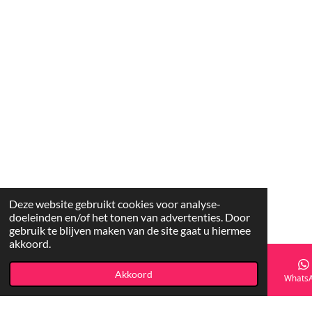
Deze website gebruikt cookies voor analyse-
doeleinden en/of het tonen van advertenties. Door
gebruik te blijven maken van de site gaat u hiermee
akkoord.
Akkoord
E-mailadres
Facebook
Whats