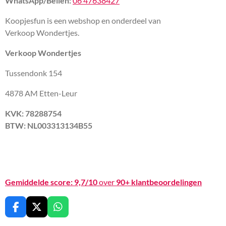
WhatsApp/Bellen:
06 47638427
Koopjesfun is een webshop en onderdeel van
Verkoop Wondertjes.
Verkoop Wondertjes
Tussendonk 154
4878 AM Etten-Leur
KVK: 78288754
BTW: NL003313134B55
Gemiddelde score:
9,7/10
over
90+ klantbeoordelingen
F
X
W
a
h