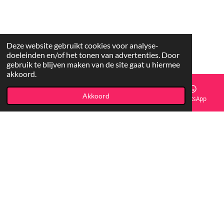
Deze website gebruikt cookies voor analyse-
doeleinden en/of het tonen van advertenties. Door
gebruik te blijven maken van de site gaat u hiermee
akkoord.
Akkoord
E-mailadres
Facebook
WhatsApp