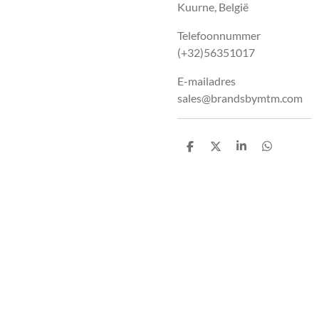
Kuurne, België
Telefoonnummer
(+32)56351017
E-mailadres
sales@brandsbymtm.com
D
D
S
D
e
e
h
e
l
e
a
l
e
l
r
e
n
e
n