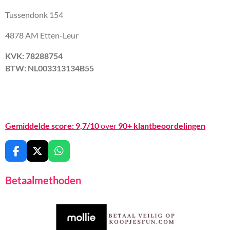
Tussendonk 154
4878 AM Etten-Leur
KVK: 78288754
BTW: NL003313134B55
Gemiddelde score:
9,7/10
over
90+ klantbeoordelingen
F
X
W
a
h
c
a
Betaalmethoden
e
t
b
s
o
A
o
p
k
p