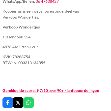
WhatsApp/Bellen:
06 47638427
Koopjesfun is een webshop en onderdeel van
Verkoop Wondertjes.
Verkoop Wondertjes
Tussendonk 154
4878 AM Etten-Leur
KVK: 78288754
BTW: NL003313134B55
Gemiddelde score:
9,7/10
over
90+ klantbeoordelingen
F
X
W
a
h