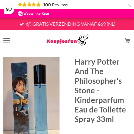
×
109
Reviews
9,7
📦 GRATIS VERZENDING VANAF €69 (NL)
Harry Potter
And The
Philosopher's
Stone -
Kinderparfum
Eau de Toilette
Spray 33ml