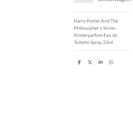
Harry Potter And The
Philosopher's Stone -
Kinderparfum Eau de
Toilette Spray 33ml
D
D
S
D
e
e
h
e
l
e
a
l
e
l
r
e
n
e
n