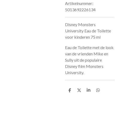
Artikelnummer:
5013692226134
Disney Monsters
University Eau de Toilette
voor kinderen 75 ml
Eau de Toilette met de look
van de vrienden Mike en
Sully uit de populaire
Disney film Monsters
University.
D
D
S
D
e
e
h
e
l
e
a
l
e
l
r
e
n
e
n