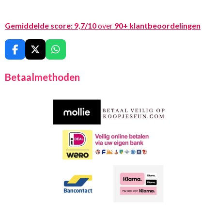
Gemiddelde score:
9,7/10
over
90+ klantbeoordelingen
F
X
W
a
h
c
a
Betaalmethoden
e
t
b
s
o
A
o
p
k
p