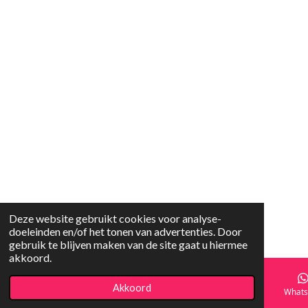
Deze website gebruikt cookies voor analyse-
doeleinden en/of het tonen van advertenties. Door
gebruik te blijven maken van de site gaat u hiermee
akkoord.
Akkoord
E-mailadres
Facebook
What