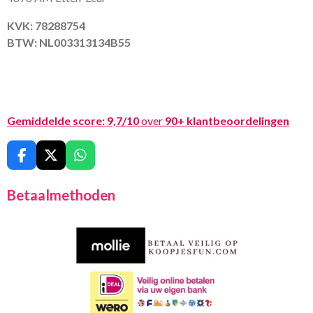
KVK: 78288754
BTW: NL003313134B55
Gemiddelde score:
9,7/10
over
90+ klantbeoordelingen
F
X
W
a
h
c
a
Betaalmethoden
e
t
b
s
o
A
o
p
k
p