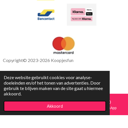
Copyright
© 2023-2026 Koopjesfun
Deze website gebruikt cookies voor analyse-
doeleinden en/of het tonen van advertenties. Door
gebruik te blijven maken van de site gaat u hiermee
akkoord.
Akkoord
E-mailadres
Facebook
WhatsApp