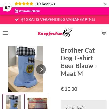
×
110
Reviews
9,7
📦 GRATIS VERZENDING VANAF €69 (NL)
Brother Cat
Dog T-shirt
Beer Blauw -
Maat M
€ 10,00
IS HET EEN