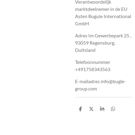
Verantwoordelijk
marktdeelnemer in de EU
Asten Bugule International
GmbH
Adres Im Gewerbepark 25 ,
93059 Regensburg,
Duitsland
Telefoonnummer
+491758343563
E-mailadres info@bugle-
group.com
D
D
S
D
e
e
h
e
l
e
a
l
e
l
r
e
n
e
n