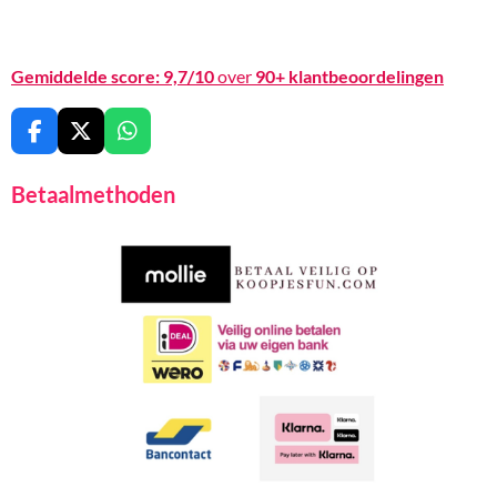
Gemiddelde score:
9,7/10
over
90+ klantbeoordelingen
F
X
W
a
h
c
a
Betaalmethoden
e
t
b
s
o
A
o
p
k
p