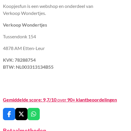
Koopjesfun is een webshop en onderdeel van
Verkoop Wondertjes.
Verkoop Wondertjes
Tussendonk 154
4878 AM Etten-Leur
KVK: 78288754
BTW: NL003313134B55
Gemiddelde score:
9,7/10
over
90+ klantbeoordelingen
F
X
W
a
h
c
a
Betaalmethoden