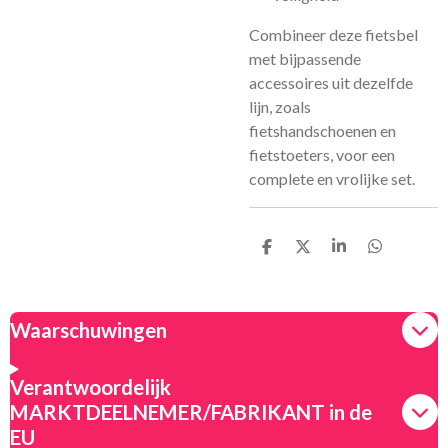
Combineer deze fietsbel
met bijpassende
accessoires uit dezelfde
lijn, zoals
fietshandschoenen en
fietstoeters, voor een
complete en vrolijke set.
D
D
S
D
e
e
h
e
l
e
a
l
e
l
r
e
n
e
n
Waarschuwingen
Verantwoordelijk
MARKTDEELNEMER/FABRIKANT in de
EU