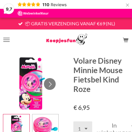
×
110
Reviews
9,7
📦 GRATIS VERZENDING VANAF €69 (NL)
Volare Disney
Minnie Mouse
Fietsbel Kind
Roze
€ 6,95
In