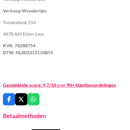
Verkoop Wondertjes
Tussendonk 154
4878 AM Etten-Leur
KVK: 78288754
BTW: NL003313134B55
Gemiddelde score:
9,7/10
over
90+ klantbeoordelingen
F
X
W
a
h
c
a
Betaalmethoden
e
t
b
s
o
A