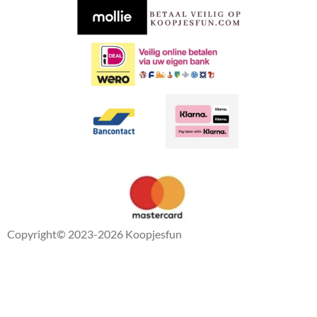
o
p
k
p
Copyright
© 2023-2026 Koopjesfun