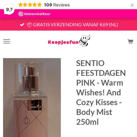
×
109
Reviews
9,7
📦 GRATIS VERZENDING VANAF €69 (NL)
SENTIO
FEESTDAGEN
PINK - Warm
Wishes! And
Cozy Kisses -
Body Mist
250ml