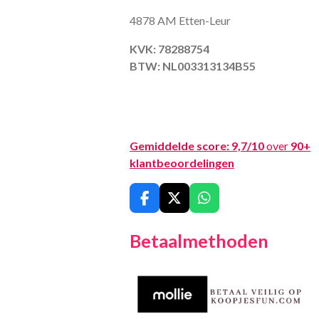
4878 AM Etten-Leur
KVK: 78288754
BTW: NL003313134B55
Gemiddelde score:
9,7/10
over
90+
klantbeoordelingen
F
X
W
a
h
c
a
Betaalmethoden
e
t
b
s
o
A
o
p
k
p