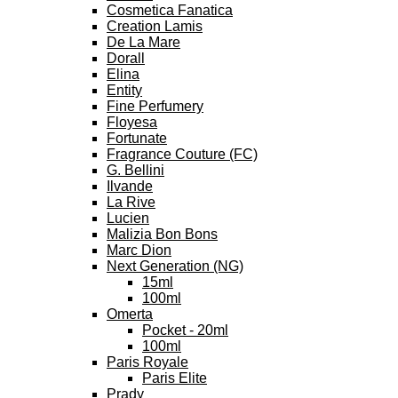
Cosmetica Fanatica
Creation Lamis
De La Mare
Dorall
Elina
Entity
Fine Perfumery
Floyesa
Fortunate
Fragrance Couture (FC)
G. Bellini
Ilvande
La Rive
Lucien
Malizia Bon Bons
Marc Dion
Next Generation (NG)
15ml
100ml
Omerta
Pocket - 20ml
100ml
Paris Royale
Paris Elite
Prady