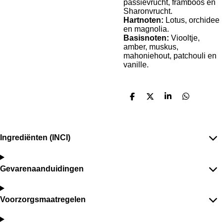
passievrucht, framboos en
Sharonvrucht.
Hartnoten:
Lotus, orchidee
en magnolia.
Basisnoten:
Viooltje,
amber, muskus,
mahoniehout, patchouli en
vanille.
D
D
S
D
e
e
h
e
l
e
a
l
e
l
r
e
n
e
n
Ingrediënten (INCI)
Gevarenaanduidingen
Voorzorgsmaatregelen