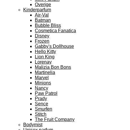
Overige
Kinderparfum
Air-Val
Batman
Bubble Bliss
Cosmetica Fanatica
Disney
Frozen
Gabby's Dollhouse
Hello Kitty
Lion King
Lorenay
Malizia Bon Bons
Martinelia
Marvel
Minions
Nancy
Paw Patrol
Prady
Sence
Smurfen
Stitch
The Fruit Company
Bodymist
Unisex parfum