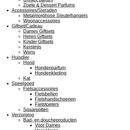
Zoete & Dessert Parfums
Accessoires/Sieraden
Metalmorphose Sleutelhangers
Woonaccessoires
Giftset/Cadeau
Dames Giftsets
Heren Giftsets
Kinder Giftsets
Kerstmis
Wens
Huisdier
Hond
Hondenparfum
Hondenkleding
Kat
Speelgoed
Fietsaccessoires
Fietsbellen
Fietshandschoenen
Fietstoeters
Spaarpotten
Verzorging
Bad- en doucheproducten
Voor Dames