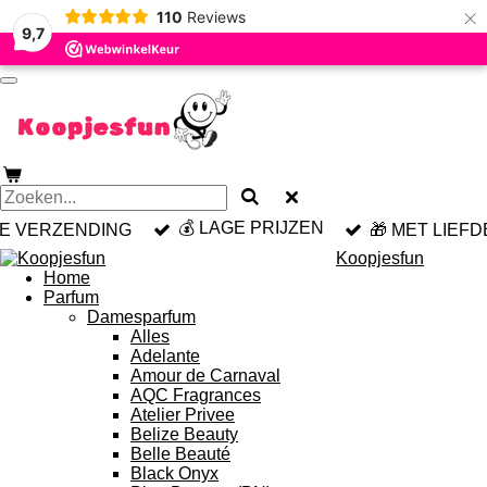
×
110
Reviews
Ga
9,7
direct
naar
de
hoofdinhoud
💰 LAGE PRIJZEN
LE VERZENDING
🎁 MET LIEF
Koopjesfun
Home
Parfum
Damesparfum
Alles
Adelante
Amour de Carnaval
AQC Fragrances
Atelier Privee
Belize Beauty
Belle Beauté
Black Onyx