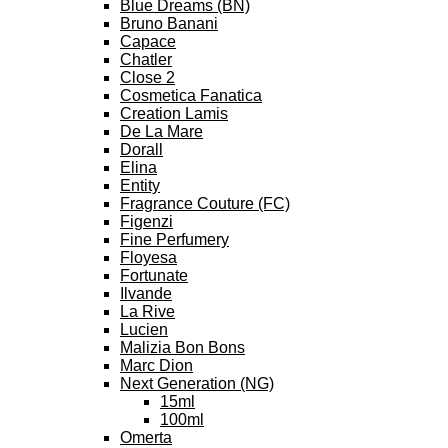
Blue Dreams (BN)
Bruno Banani
Capace
Chatler
Close 2
Cosmetica Fanatica
Creation Lamis
De La Mare
Dorall
Elina
Entity
Fragrance Couture (FC)
Figenzi
Fine Perfumery
Floyesa
Fortunate
Ilvande
La Rive
Lucien
Malizia Bon Bons
Marc Dion
Next Generation (NG)
15ml
100ml
Omerta