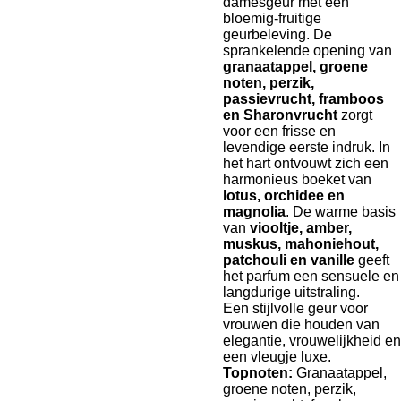
damesgeur met een
bloemig-fruitige
geurbeleving. De
sprankelende opening van
granaatappel, groene
noten, perzik,
passievrucht, framboos
en Sharonvrucht
zorgt
voor een frisse en
levendige eerste indruk. In
het hart ontvouwt zich een
harmonieus boeket van
lotus, orchidee en
magnolia
. De warme basis
van
viooltje, amber,
muskus, mahoniehout,
patchouli en vanille
geeft
het parfum een sensuele en
langdurige uitstraling.
Een stijlvolle geur voor
vrouwen die houden van
elegantie, vrouwelijkheid en
een vleugje luxe.
Topnoten:
Granaatappel,
groene noten, perzik,