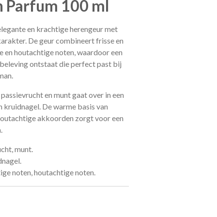
n Parfum 100 ml
elegante en krachtige herengeur met
karakter. De geur combineert frisse en
ge en houtachtige noten, waardoor een
beleving ontstaat die perfect past bij
man.
 passievrucht en munt gaat over in een
en kruidnagel. De warme basis van
houtachtige akkoorden zorgt voor een
.
cht, munt.
dnagel.
ige noten, houtachtige noten.