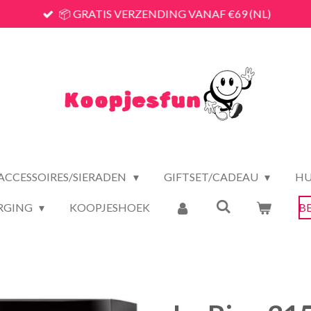
📦 GRATIS VERZENDING VANAF €69 (NL)
ACCESSOIRES/SIERADEN
GIFTSET/CADEAU
HU
RGING
KOOPJESHOEK
B