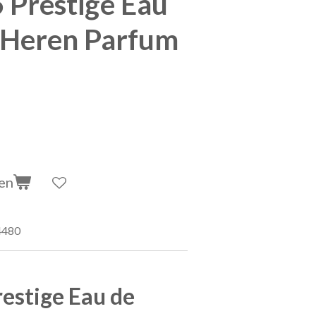
5 Prestige Eau
e Heren Parfum
en
4480
restige Eau de