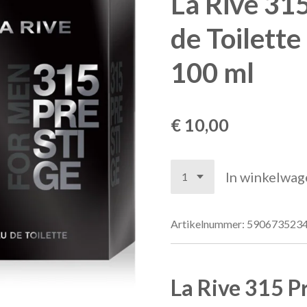
La Rive 31
de Toilett
100 ml
€ 10,00
In winkelwag
Artikelnummer:
590673523
La Rive 315 P