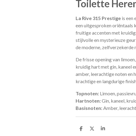
Toilette Here
La Rive 315 Prestige
is een 
een uitgesproken oriëntaals 
fruitige accenten met kruidi
stijlvolle en mysterieuze geur
de moderne, zelfverzekerde 
De frisse opening van limoen,
kruidig hart met gin, kaneel 
amber, leerachtige noten en 
krachtige en langdurige finish
Topnoten:
Limoen, passievru
Hartnoten:
Gin, kaneel, krui
Basisnoten:
Amber, leeracht
D
D
S
e
e
h